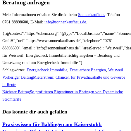
Beratung anfragen
Mehr Informationen erhalten Sie direkt beim
Sonnenkaufhaus
. Telefon:
0761 88898600, E-Mail:
info@sonnenkaufhaus.de
.
{„@context“:“https://schema.org“,“@type“:“LocalBusiness“,“name“:“Sonnen
GmbH“,“url“:“https://www.sonnenkaufhaus.de“,“telephone“:“0761
88898600″,“email“:“info@sonnenkaufhaus.de“,“areaServed“:“Weisweil“,“desc
für Weisweil: Energiecheck Immobilie richtig angehen – Beratung und
Umsetzung rund um Energiecheck Immobilie.“}
Schlagwörter
:
Energiecheck Immobilie
,
Erneuerbare Energien
,
Weisweil
Weitere
Vorheriger Beitrag
Mieterstrom: Chancen für Privathaushalte und Gewerbe
Artikel
in Reute
Nächster Beitrag
So profitieren Eigentümer in Ebringen von Dynamische
ansehen
Stromtarife
Das könnte dir auch gefallen
Praxiswissen für Bahlingen am Kaiserstuhl: