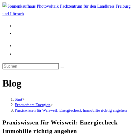
Zum
Inhalt
springen
Blog
Start
>
Erneuerbare Energien
>
Praxiswissen für Weisweil: Energiecheck Immobilie richtig angehen
Praxiswissen für Weisweil: Energiecheck
Immobilie richtig angehen