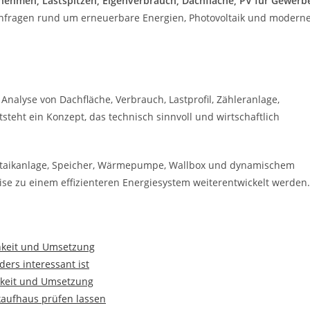
ehmen, Lastspitzen, Eigenverbrauch, Dachfläche, PV für Gewerb
chanfragen rund um erneuerbare Energien, Photovoltaik und modern
 Analyse von Dachfläche, Verbrauch, Lastprofil, Zähleranlage,
teht ein Konzept, das technisch sinnvoll und wirtschaftlich
oltaikanlage, Speicher, Wärmepumpe, Wallbox und dynamischem
weise zu einem effizienteren Energiesystem weiterentwickelt werden.
chkeit und Umsetzung
rs interessant ist
hkeit und Umsetzung
kaufhaus prüfen lassen