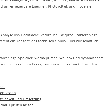
tecker-Solargerät, Balkonmodul, Mini PV, Balkonkraftwerk Au
.
und um erneuerbare Energien, Photovoltaik und moderne
 Analyse von Dachfläche, Verbrauch, Lastprofil, Zähleranlage,
teht ein Konzept, das technisch sinnvoll und wirtschaftlich
oltaikanlage, Speicher, Wärmepumpe, Wallbox und dynamischem
 einem effizienteren Energiesystem weiterentwickelt werden.
adt
en lassen
aftlichkeit und Umsetzung
fhaus prüfen lassen