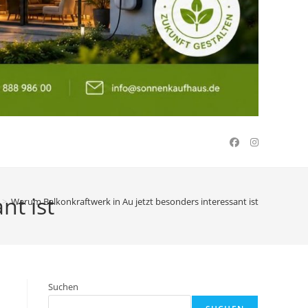
nt ist
>
Warum Balkonkraftwerk in Au jetzt besonders interessant ist
Suchen