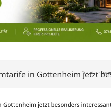
rife in Gottenheim jetzt bes
>
Warum Dynamis
 Gottenheim jetzt besonders interessan