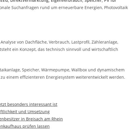
 EEG, Direktvermarktung, Eigenverbrauch, Speicher, PV für
egionale Suchanfragen rund um erneuerbare Energien, Photovoltaik
 Analyse von Dachfläche, Verbrauch, Lastprofil, Zähleranlage,
teht ein Konzept, das technisch sinnvoll und wirtschaftlich
oltaikanlage, Speicher, Wärmepumpe, Wallbox und dynamischem
e zu einem effizienteren Energiesystem weiterentwickelt werden.
tzt besonders interessant ist
aftlichkeit und Umsetzung
nbesitzer in Breisach am Rhein
enkaufhaus prüfen lassen