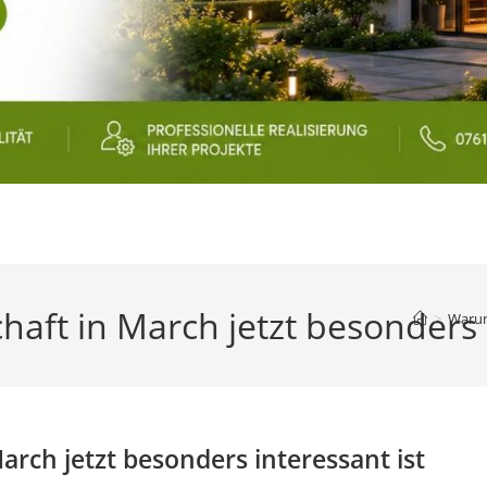
aft in March jetzt besonders i
>
Warum
rch jetzt besonders interessant ist