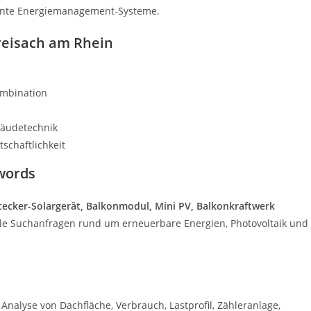
igente Energiemanagement-Systeme.
Breisach am Rhein
ombination
bäudetechnik
schaftlichkeit
words
tecker-Solargerät, Balkonmodul, Mini PV, Balkonkraftwerk
nale Suchanfragen rund um erneuerbare Energien, Photovoltaik und
 Analyse von Dachfläche, Verbrauch, Lastprofil, Zähleranlage,