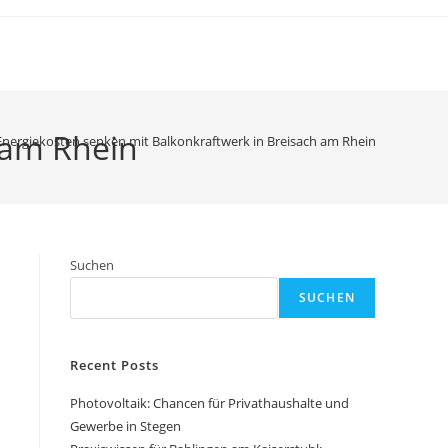
 am Rhein
Energiekosten senken mit Balkonkraftwerk in Breisach am Rhein
Suchen
SUCHEN
Recent Posts
Photovoltaik: Chancen für Privathaushalte und
Gewerbe in Stegen