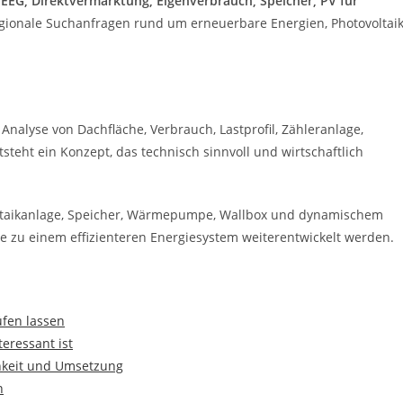
 EEG, Direktvermarktung, Eigenverbrauch, Speicher, PV für
 regionale Suchanfragen rund um erneuerbare Energien, Photovoltai
 Analyse von Dachfläche, Verbrauch, Lastprofil, Zähleranlage,
teht ein Konzept, das technisch sinnvoll und wirtschaftlich
oltaikanlage, Speicher, Wärmepumpe, Wallbox und dynamischem
ise zu einem effizienteren Energiesystem weiterentwickelt werden.
fen lassen
eressant ist
chkeit und Umsetzung
n