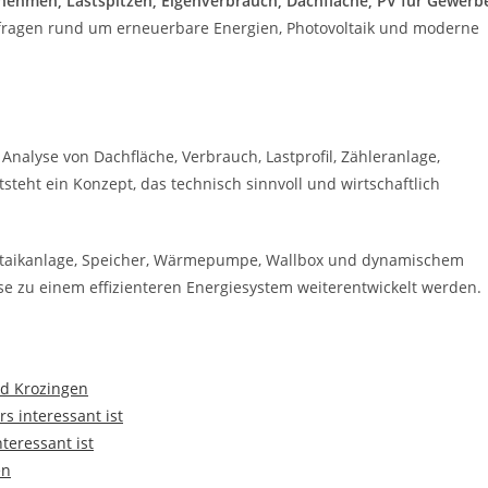
ehmen, Lastspitzen, Eigenverbrauch, Dachfläche, PV für Gewerb
anfragen rund um erneuerbare Energien, Photovoltaik und moderne
 Analyse von Dachfläche, Verbrauch, Lastprofil, Zähleranlage,
teht ein Konzept, das technisch sinnvoll und wirtschaftlich
oltaikanlage, Speicher, Wärmepumpe, Wallbox und dynamischem
ise zu einem effizienteren Energiesystem weiterentwickelt werden.
ad Krozingen
s interessant ist
teressant ist
en