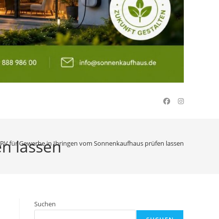
n lassen
PV für Gewerbe in Ihringen vom Sonnenkaufhaus prüfen lassen
Suchen