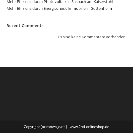
Mehr Effizienz durch Photovoltaik in Sasbach am Kaiserstuhl
Mehr Effizienz durch Energiecheck Immobilie in Gottenheim
Recent Comments
Es sind keine Kommentare vorhanden.
Copyright [oceanwp_date] - www.2nd-onlineshop.de