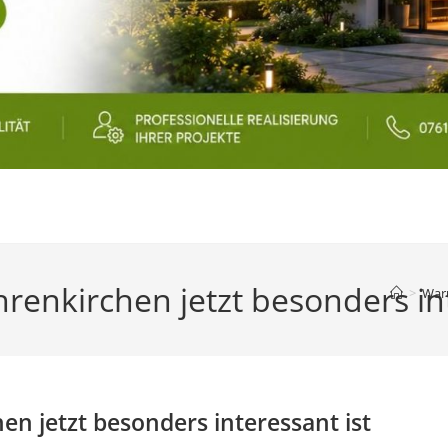
renkirchen jetzt besonders int
>
Waru
n jetzt besonders interessant ist