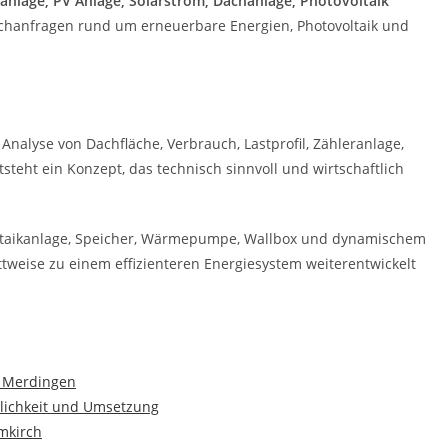
ranlage, PV Anlage, Solarstrom, Dachanlage, Photovoltaik
Suchanfragen rund um erneuerbare Energien, Photovoltaik und
 Analyse von Dachfläche, Verbrauch, Lastprofil, Zähleranlage,
teht ein Konzept, das technisch sinnvoll und wirtschaftlich
oltaikanlage, Speicher, Wärmepumpe, Wallbox und dynamischem
ttweise zu einem effizienteren Energiesystem weiterentwickelt
n Merdingen
lichkeit und Umsetzung
Umkirch