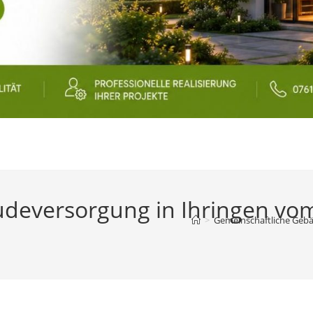
udeversorgung in Ihringen v
>
Gemeinschaftliche Geb